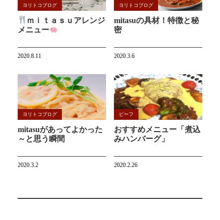
ヨリトコブログ
ヨリトコブログ
ｍｉｔａｓｕアレンジ
mitasuの具材！特徴と秘
メニュー
密
2020.8.11
2020.3.6
ヨリトコブログ
ビーフ
mitasuがあってよかった
おすすめメニュー「煮込
～と思う瞬間
みハンバーグ」
2020.3.2
2020.2.26