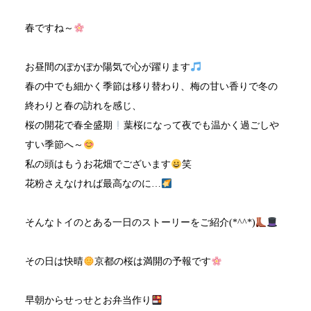
春ですね～
お昼間のぽかぽか陽気で心が躍ります
春の中でも細かく季節は移り替わり、梅の甘い香りで冬の
終わりと春の訪れを感じ、
桜の開花で春全盛期
葉桜になって夜でも温かく過ごしや
すい季節へ～
私の頭はもうお花畑でございます
笑
花粉さえなければ最高なのに…
そんなトイのとある一日のストーリーをご紹介(*^^*)
その日は快晴
京都の桜は満開の予報です
早朝からせっせとお弁当作り