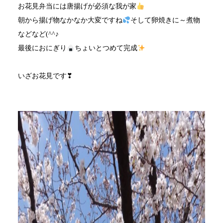
お花見弁当には唐揚げが必須な我が家
朝から揚げ物なかなか大変ですね
そして卵焼きに～煮物
などなど(^^♪
最後におにぎり
ちょいとつめて完成
いざお花見です❣