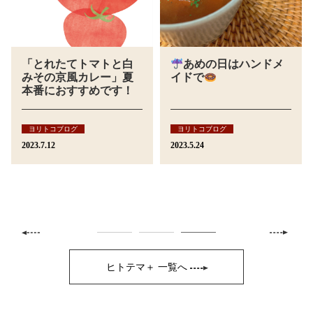
「とれたてトマトと白
あめの日はハンドメ
みその京風カレー」夏
イドで
本番におすすめです！
ヨリトコブログ
ヨリトコブログ
2023.7.12
2023.5.24
ヒトテマ＋ 一覧へ