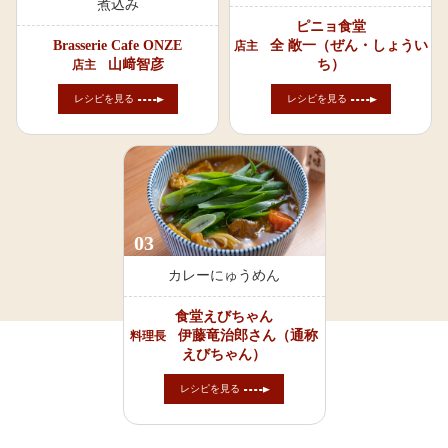
煮込み
ピニョ食堂
Brasserie Cafe ONZE
全 敞一（ぜん・しょうい
店主
山﨑智彦
ち）
店主
レシピを見る
レシピを見る
03
カレーにゅうめん
食堂えびちゃん
伊藤竜治郎さん（通称
料理長
えびちゃん）
レシピを見る